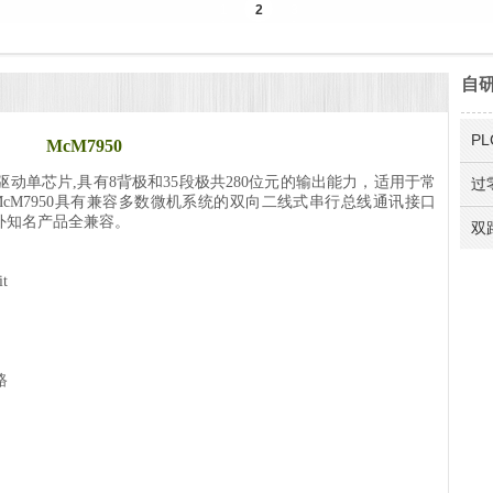
自
P
McM7950
驱动单芯片
,
具有
8
背极和
35
段极共
280
位元的输出能力，适用于常
过
cM7950
具有兼容多数微机系统的双向二线式串行总线通讯接口
外知名产品全兼容。
双
t
路