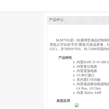
产品中心
McM7950
是一款通用型液晶控制和
用低占空比的字符
/
图形式液晶屏幕，
M
(I2C)
，并与
BD97950
、
BL55080
等国内
产品特性
n
内置
RAM 35×8=280 bi
n
内置复位电路
n
内置震荡电路
n
I²C
串行接口
n
具内置
EVR
功能
n
内置液晶驱动电源电
1/4 Bias, 1/8 Duty
n
内置
Buffer AMP
典型应用