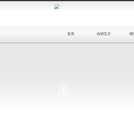
首页
自研芯片
模