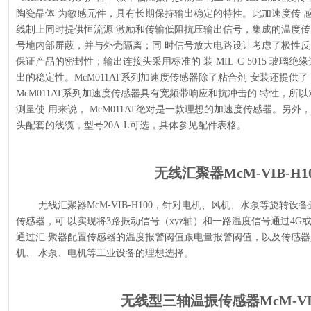
陶瓷晶体 为敏感元件，具有长期保持输出稳定的特性。此加速度传 感
线制上同时提供恒流源 激励和传输低阻抗压输出信号，集成的温度传
号地内部屏蔽，并与外壳隔离；同 时信号放大电路设计考虑了极性反
保证产品的密封性；输出连接头采用标准的 装 MIL-C-5015 玻璃
出的稳定性。McM011AT系列加速度传感器除了粘合剂 安装还提供了 
McM011AT系列加速度传感器具有宽频带响应和抗冲击的 特性，所
测量使 用来说， McM011AT绝对是一款理想的加速度传感器。另外，兆
头配套的线缆，型号20A-L可选，具体参见配件表格。
无线汇聚器McM-VIB-H1
无线汇聚器
McM-VIB-H100
，针对电机、风机、水泵等旋转设备
传感器，可 以实现将3路振动信号（xyz轴）和一路温度信号通过4
通过汇 聚器配置传感器的温度报警阈值跟电量报警阈值，以及传感
机、 水泵、电机等工业设备的理想选择。
无线型三轴温振传感器McM-VIB